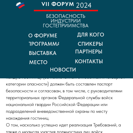
VII ФОРУМ
2024
БЕЗОПАСНОСТЬ
ИНДУСТРИИ
Росгвардия и отельеры.
ГОСТЕПРИИМСТВА
Профессиональный диалог.
ДЛЯ КОГО
О ФОРУМЕ
В идеале на сегодняшний день почти все гостиницы должны
СПИКЕРЫ
ПРОГРАММА
быть комиссионно обследованы, в отношении каждой –
ПАРТНЕРЫ
ВЫСТАВКА
разработаны перечни мероприятий по обследованию и
КОНТАКТЫ
МЕСТО
оснащению техническими средствами обеспечения
НОВОСТИ
безопасности и антитеррористической защищенности. На
каждую гостиницу (за исключением отнесенных к четвертой
категории опасности) должен быть составлен паспорт
безопасности и согласован, в том числе, с руководителями
территориальных органов Федеральной службы войск
национальной гвардии Российской Федерации или
подразделений вневедомственной охраны по месту
нахождения гостиниц.
О том, насколько успешно идет реализация Требований, а
также о нюансах участия должностных лиц войск